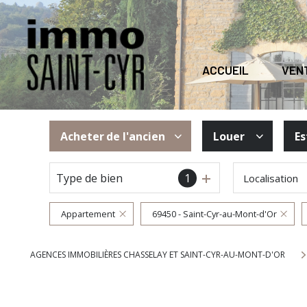
ACCUEIL
VEN
Acheter
de l'ancien
Louer
Es
Type de bien
1
Localisation
De l'ancien
à l'année
De l'immo pro
Appartement
69450 - Saint-Cyr-au-Mont-d'Or
AGENCES IMMOBILIÈRES CHASSELAY ET SAINT-CYR-AU-MONT-D'OR