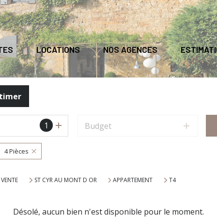
TES
LOCATIONS
NOS AGENCES
ESTIMAT
timer
1
Budget
4 Pièces
VENTE
ST CYR AU MONT D OR
APPARTEMENT
T4
Désolé, aucun bien n'est disponible pour le moment.