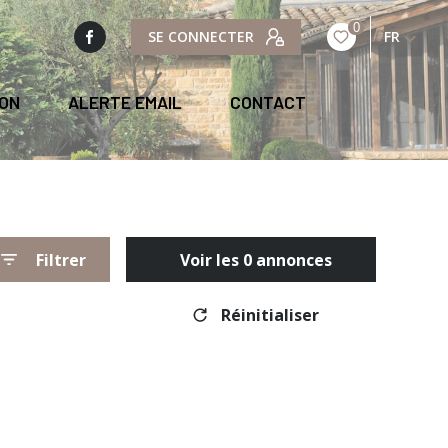
0
SE CONNECTER
FR
ION
ALERTE EMAIL
CONTACT
Filtrer
Voir les
0
annonces
Réinitialiser