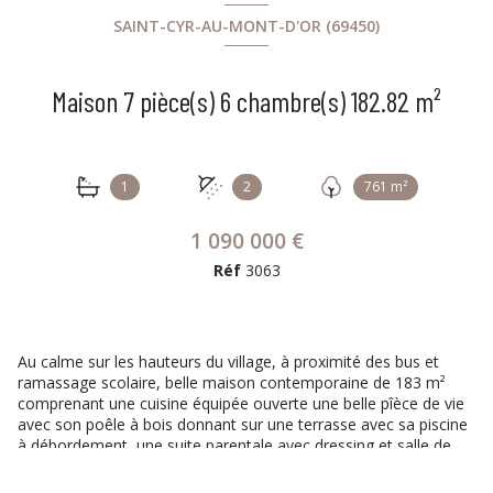
SAINT-CYR-AU-MONT-D'OR (69450)
Maison 7 pièce(s) 6 chambre(s) 182.82 m²
1
2
761 m²
1 090 000 €
Réf
3063
Au calme sur les hauteurs du village, à proximité des bus et
ramassage scolaire, belle maison contemporaine de 183 m²
comprenant une cuisine équipée ouverte une belle pîèce de vie
avec son poêle à bois donnant sur une terrasse avec sa piscine
à débordement, une suite parentale avec dressing et salle de
douche, à l'étage l'espace enfant avec 3 chambres ayant
chacune leur terrasse, une salle de bain avec baignoire et