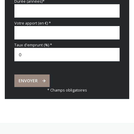
Durée (années)*
Votre apport (en €) *
Taux d'emprunt (%) *
ENVOYER
* Champs obligatoires