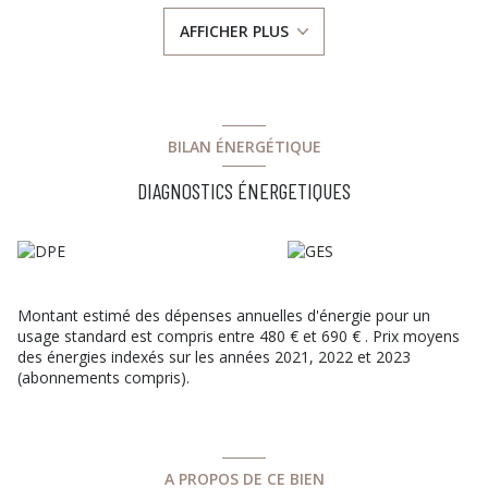
douche.
AFFICHER PLUS
Un sous/sol complet avec un garage 2/3 voitures, buanderie
pièce de rangement, un bureau indépenddant et une pièce
pouvant servir de salle de sport salle de ciné.
Chauffage au sol, pompe à chaleur plus panneau solaire donc
maison très peu énergivore.
Jardin 761 m² clos avec jeux de boule
BILAN ÉNERGÉTIQUE
DIAGNOSTICS ÉNERGETIQUES
Montant estimé des dépenses annuelles d'énergie pour un
usage standard est compris entre 480 € et 690 € . Prix moyens
des énergies indexés sur les années 2021, 2022 et 2023
(abonnements compris).
A PROPOS DE CE BIEN