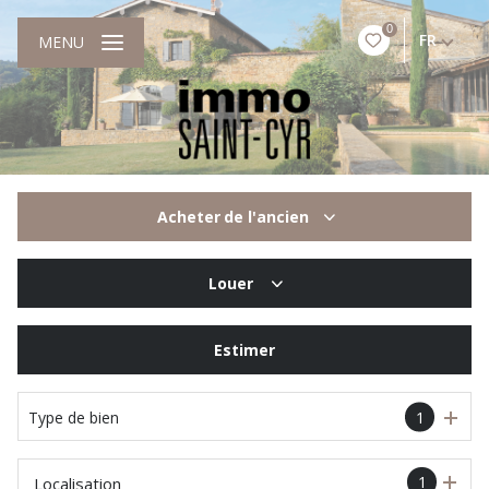
0
FR
MENU
Acheter
de l'ancien
De l'ancien
Louer
De l'immo pro
à l'année
Estimer
Type de bien
1
1
Localisation