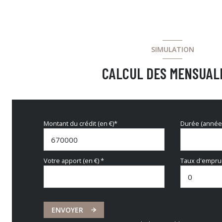
SIMULATION
CALCUL DES MENSUAL
Montant du crédit (en €)*
Durée (année
Votre apport (en €) *
Taux d'emprun
ENVOYER