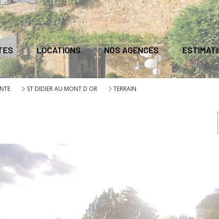
TES
LOCATIONS
NOS AGENCES
ESTIMAT
NTE
ST DIDIER AU MONT D OR
TERRAIN