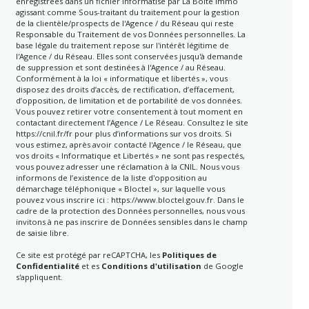
enregistrées dans un fichier informatisé par La Boite Immo
agissant comme Sous-traitant du traitement pour la gestion
de la clientèle/prospects de l'Agence / du Réseau qui reste
Responsable du Traitement de vos Données personnelles. La
base légale du traitement repose sur l'intérêt légitime de
l'Agence / du Réseau. Elles sont conservées jusqu'à demande
de suppression et sont destinées à l'Agence / au Réseau.
Conformément à la loi « informatique et libertés », vous
disposez des droits d’accès, de rectification, d’effacement,
d’opposition, de limitation et de portabilité de vos données.
Vous pouvez retirer votre consentement à tout moment en
contactant directement l’Agence / Le Réseau. Consultez le site
https://cnil.fr/fr
pour plus d’informations sur vos droits. Si
vous estimez, après avoir contacté l'Agence / le Réseau, que
vos droits « Informatique et Libertés » ne sont pas respectés,
vous pouvez adresser une réclamation à la CNIL. Nous vous
informons de l’existence de la liste d'opposition au
démarchage téléphonique « Bloctel », sur laquelle vous
pouvez vous inscrire ici :
https://www.bloctel.gouv.fr
. Dans le
cadre de la protection des Données personnelles, nous vous
invitons à ne pas inscrire de Données sensibles dans le champ
de saisie libre.
Ce site est protégé par reCAPTCHA, les
Politiques de
Confidentialité
et es
Conditions d'utilisation
de Google
s'appliquent.