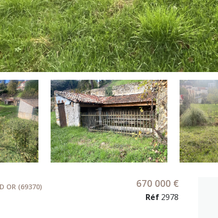
670 000 €
D OR (69370)
Réf
2978