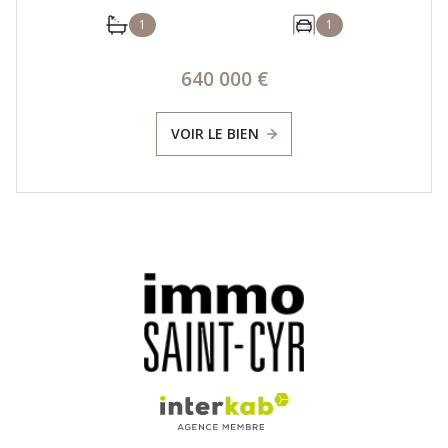
1
1
640 000 €
VOIR LE BIEN