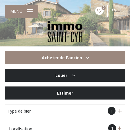
0
FR
MENU
Acheter
de l'ancien
De l'ancien
Louer
De l'immo pro
à l'année
Estimer
Type de bien
1
1
Localisation